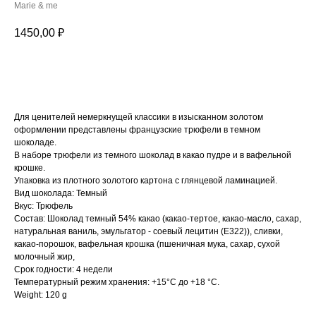
Marie & me
1450,00
₽
В корзину
Для ценителей немеркнущей классики в изысканном золотом
оформлении представлены французские трюфели в темном
шоколаде.
В наборе трюфели из темного шоколад в какао пудре и в вафельной
крошке.
Упаковка из плотного золотого картона с глянцевой ламинацией.
Вид шоколада: Темный
Вкус: Трюфель
Состав: Шоколад темный 54% какао (какао-тертое, какао-масло, сахар,
натуральная ваниль, эмульгатор - соевый лецитин (Е322)), сливки,
какао-порошок, вафельная крошка (пшеничная мука, сахар, сухой
молочный жир,
Срок годности: 4 недели
Температурный режим хранения: +15°С до +18 °С.
Weight: 120 g