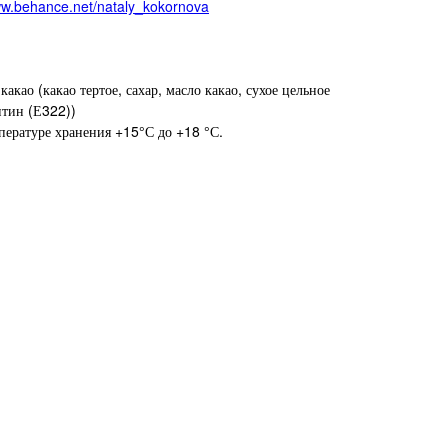
ww.behance.net/nataly_kokornova
као (какао тертое, сахар, масло какао, сухое цельное
итин (Е322))
пературе хранения +15°С до +18 °С.