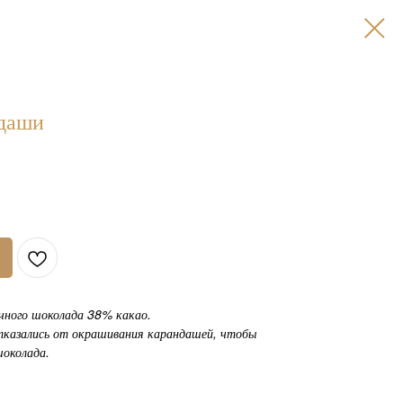
даши
чного шоколада 38% какао.
тказались от окрашивания карандашей, чтобы
шоколада.