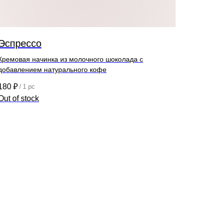
Эспрессо
Кремовая начинка из молочного шоколада с
добавлением натурального кофе
180
₽
/
1 pc
Out of stock