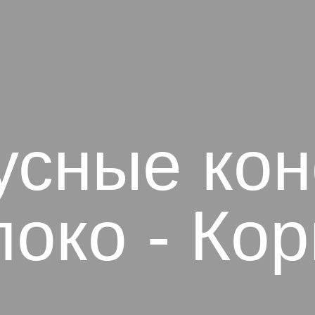
усные ко
око - Ко