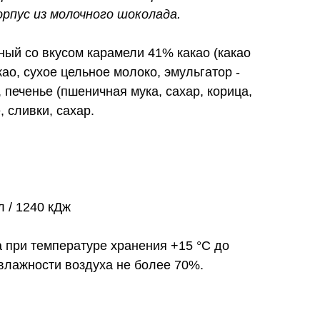
орпус из молочного шоколада.
ый со вкусом карамели 41% какао (какао
као, сухое цельное молоко, эмульгатор -
 печенье (пшеничная мука, сахар, корица,
 сливки, сахар.
л / 1240 кДж
а при температуре хранения +15 °С до
влажности воздуха не более 70%.