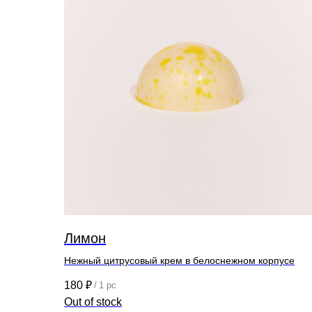
Лимон
Нежный цитрусовый крем в белоснежном корпусе
180
₽
/
1 pc
Out of stock