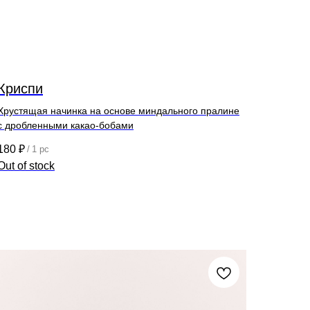
Криспи
Хрустящая начинка на основе миндального пралине
с дробленными какао-бобами
180
₽
/
1 pc
Out of stock