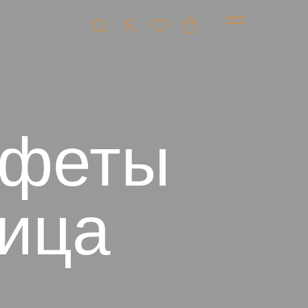
нфеты
рица