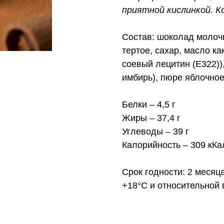
приятной кислинкой. К
Состав: шоколад молочн
тертое, сахар, масло ка
соевый лецитин (Е322)),
имбирь), пюре яблочное,
Белки – 4,5 г
Жиры – 37,4 г
Углеводы – 39 г
Калорийность – 309 кКа
Срок годности:
2 месяц
+18°С и относительной 