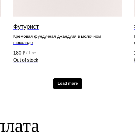
Футурист
Кремовая фундучная джандуйя в молочном
шоколаде
180
₽
/
1 pc
Out of stock
Load more
плата