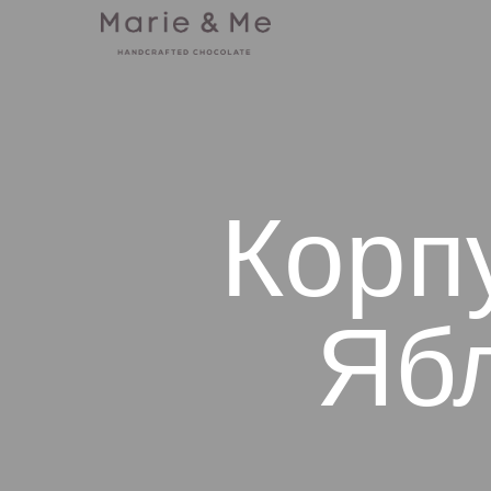
Корп
Ябл